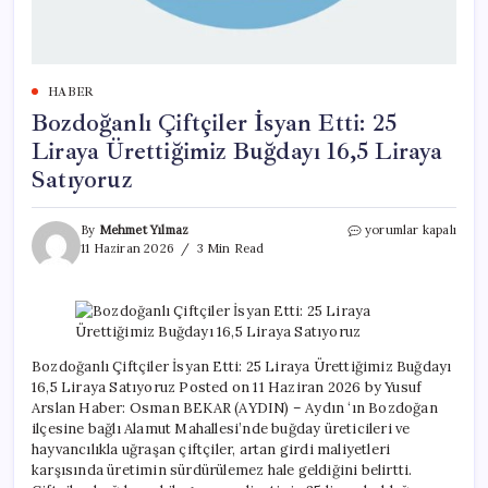
HABER
Bozdoğanlı Çiftçiler İsyan Etti: 25
Liraya Ürettiğimiz Buğdayı 16,5 Liraya
Satıyoruz
Bozdoğanlı
By
Mehmet Yılmaz
yorumlar kapalı
Çiftçiler
11 Haziran 2026
3 Min Read
İsyan
Etti:
25
Liraya
Ürettiğimiz
Buğdayı
Bozdoğanlı Çiftçiler İsyan Etti: 25 Liraya Ürettiğimiz Buğdayı
16,5
16,5 Liraya Satıyoruz Posted on 11 Haziran 2026 by Yusuf
Liraya
Arslan Haber: Osman BEKAR (AYDIN) – Aydın ‘ın Bozdoğan
Satıyoruz
ilçesine bağlı Alamut Mahallesi’nde buğday üreticileri ve
için
hayvancılıkla uğraşan çiftçiler, artan girdi maliyetleri
karşısında üretimin sürdürülemez hale geldiğini belirtti.