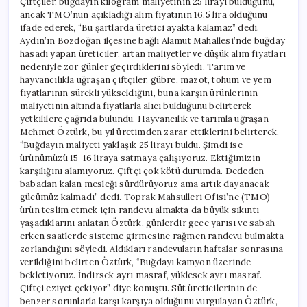
Çiftçiler, buğdayın kilogram maliyetinin 25 lirayı bulduğunu,
ancak TMO’nun açıkladığı alım fiyatının 16,5 lira olduğunu
ifade ederek, “Bu şartlarda üretici ayakta kalamaz” dedi.
Aydın’ın Bozdoğan ilçesine bağlı Alamut Mahallesi’nde buğday
hasadı yapan üreticiler, artan maliyetler ve düşük alım fiyatları
nedeniyle zor günler geçirdiklerini söyledi. Tarım ve
hayvancılıkla uğraşan çiftçiler, gübre, mazot, tohum ve yem
fiyatlarının sürekli yükseldiğini, buna karşın ürünlerinin
maliyetinin altında fiyatlarla alıcı bulduğunu belirterek
yetkililere çağrıda bulundu. Hayvancılık ve tarımla uğraşan
Mehmet Öztürk, bu yıl üretimden zarar ettiklerini belirterek,
“Buğdayın maliyeti yaklaşık 25 lirayı buldu. Şimdi ise
ürünümüzü 15-16 liraya satmaya çalışıyoruz. Ektiğimizin
karşılığını alamıyoruz. Çiftçi çok kötü durumda. Dededen
babadan kalan mesleği sürdürüyoruz ama artık dayanacak
gücümüz kalmadı” dedi. Toprak Mahsulleri Ofisi’ne (TMO)
ürün teslim etmek için randevu almakta da büyük sıkıntı
yaşadıklarını anlatan Öztürk, günlerdir gece yarısı ve sabah
erken saatlerde sisteme girmesine rağmen randevu bulmakta
zorlandığını söyledi. Aldıkları randevuların haftalar sonrasına
verildiğini belirten Öztürk, “Buğdayı kamyon üzerinde
bekletiyoruz. İndirsek ayrı masraf, yüklesek ayrı masraf.
Çiftçi eziyet çekiyor” diye konuştu. Süt üreticilerinin de
benzer sorunlarla karşı karşıya olduğunu vurgulayan Öztürk,