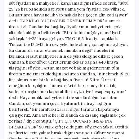
süt fiyatlarının maliyetleri karşılamadığını ifade ederek, “Sütü
25-26 lira bandında satıyoruz ama yem fiyatları çok yüksek.
Bu şartlarda hayvancılık yapmak da her geçen gün zorlaşıyor”
dedi. “BİR KİLO BUĞDAY BİR EKMEK ETMİYOR” Alamutlu
üretici Ali Candan ise buğday fiyatlarının maliyetlerin çok
altında kaldığını belirterek, “Bir dönüm buğdayın maliyeti
yaklaşık 24-25 liraya geliyor. TMO 16,5 lira fiyat açıkladı.
Tüccar ise 12,5-13 lira seviyelerinde alım yapacağını söylüyor.
Bu durumda zarar etmemek mümkün değil” ifadelerini
kullandı. Hasat maliyetlerinin de yükseldiğine dikkat çeken
Candan, biçerdöver ücretlerinin dekar başına 440 liraya
ulaştığını söyledi. Artan mazot ve bakım giderlerinin tüm
üretim zincirini etkilediğini belirten Candan, “Bir ekmek 15-20
lira olmuş. Ama bir kilo buğdayın fiyatı 16,5 lira. Üretici
emeğinin karşılığını alamıyor. Artık kar etmeyi bıraktık,
sadece borçlarımızı kapatabilir miyiz diye hesap yapıyoruz”
dedi. Hayvancılık faaliyetlerini de sürdürdüğünü anlatan
Candan, süt yeminin çuval fiyatının bin lirayı aştığını
belirterek, “Bir taraftaki zararı diğer taraftan kapatmaya
çalışıyoruz. Ama artık her iki alanda da kazanç sağlamak çok
zorlaştı” diye konuştu. “ÇİFTÇİ TÜCCARIN İNSAFINA
BIRAKILIYOR” 50 yıllık çiftçi olduğunu söyleyen Şükrü Öztürk
ise üreticilerin yalnız bırakıldığını savundu. Gübre ve mazot
fiyatlarının çiftçinin taşıyamayacağı seviyelere ulaştığını