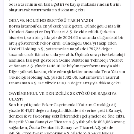
borsa tarihinin en fazla getiri ve kayıp makaslarından birini
oluşturarak yatırımcıların dikkatini çekti.
GIDA VE HOLDİNG SEKTÖRÜ TARİH YAZDI
Borsa İstanbul’da en yüksek yıllık getiri, Gündoğdu Gıda Süt
Ürünleri Sanayi ve Dış Ticaret A.Ş. ile elde edildi. Şirketin
hisseleri, son bir yılda yüzde 2024,63 oranında olağanüstü bir
artış göstererek rekor kırdı. Gündoğdu Gıda’yı takip eden
Hedef Holding A.Ş., yatırımcılarına yüzde 1797,23 değer
kazandırarak ikinci sırada yer aldı. Üçüncü sırayı ise teknoloji
alanında faaliyet gösteren Odine Solutions Teknoloji Ticaret
ve Sanayi A.Ş. yüzde 1446,16’lık büyüme performansıyla aldı.
Diğer yüksek kazanç elde eden şirketler arasında Tera Yatırım
Teknoloji Holding A.Ş. yüzde 1392,06, Katılımevim Tasarruf
Finansman A.Ş. ise yüzde 1318,03 değer artışıyla dikkat çekti.
GAYRİMENKUL VE DENİZCİLİK SEKTÖRÜ DE BAŞARIYA
ULAŞTI
Son bir yıl içinde Peker Gayrimenkul Yatırım Ortaklığı A.Ş.,
yüzde 1047,07 değer artışıyla dikkatleri üzerine çekti. Sanayi,
denizcilik ve faktoring sektörlerindeki gelişmeler de öne çıktı.
Burçelik Vana Sanayi ve Ticaret A.Ş. yıllık yüzde 898,06 kazanç
sağlarken, Özata Denizcilik Sanayi ve Ticaret A.Ş. yüzde
841,56, Creditwest Faktoring A.Ş. yüzde 796,74 ve Işıklar