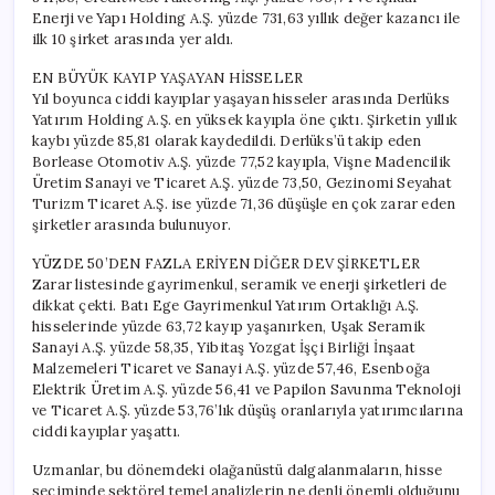
Enerji ve Yapı Holding A.Ş. yüzde 731,63 yıllık değer kazancı ile
ilk 10 şirket arasında yer aldı.
EN BÜYÜK KAYIP YAŞAYAN HİSSELER
Yıl boyunca ciddi kayıplar yaşayan hisseler arasında Derlüks
Yatırım Holding A.Ş. en yüksek kayıpla öne çıktı. Şirketin yıllık
kaybı yüzde 85,81 olarak kaydedildi. Derlüks’ü takip eden
Borlease Otomotiv A.Ş. yüzde 77,52 kayıpla, Vişne Madencilik
Üretim Sanayi ve Ticaret A.Ş. yüzde 73,50, Gezinomi Seyahat
Turizm Ticaret A.Ş. ise yüzde 71,36 düşüşle en çok zarar eden
şirketler arasında bulunuyor.
YÜZDE 50’DEN FAZLA ERİYEN DİĞER DEV ŞİRKETLER
Zarar listesinde gayrimenkul, seramik ve enerji şirketleri de
dikkat çekti. Batı Ege Gayrimenkul Yatırım Ortaklığı A.Ş.
hisselerinde yüzde 63,72 kayıp yaşanırken, Uşak Seramik
Sanayi A.Ş. yüzde 58,35, Yibitaş Yozgat İşçi Birliği İnşaat
Malzemeleri Ticaret ve Sanayi A.Ş. yüzde 57,46, Esenboğa
Elektrik Üretim A.Ş. yüzde 56,41 ve Papilon Savunma Teknoloji
ve Ticaret A.Ş. yüzde 53,76’lık düşüş oranlarıyla yatırımcılarına
ciddi kayıplar yaşattı.
Uzmanlar, bu dönemdeki olağanüstü dalgalanmaların, hisse
seçiminde sektörel temel analizlerin ne denli önemli olduğunu