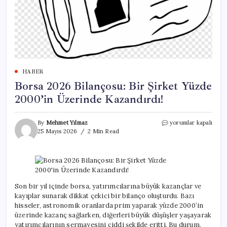
HABER
Borsa 2026 Bilançosu: Bir Şirket Yüzde
2000’in Üzerinde Kazandırdı!
Borsa
By
Mehmet Yılmaz
yorumlar kapalı
2026
25 Mayıs 2026
2 Min Read
Bilançosu:
Bir
Şirket
Yüzde
2000’in
Üzerinde
Son bir yıl içinde borsa, yatırımcılarına büyük kazançlar ve
Kazandırdı!
kayıplar sunarak dikkat çekici bir bilanço oluşturdu. Bazı
için
hisseler, astronomik oranlarda prim yaparak yüzde 2000’in
üzerinde kazanç sağlarken, diğerleri büyük düşüşler yaşayarak
yatırımcılarının sermayesini ciddi şekilde eritti. Bu durum,