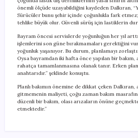
çoğunda lastik diş derinliklerinin yasal sınırın alt
önemli ölçüde uzayabildiğini kaydeden Dalkıran, “Yı
Sürücüler bunu şehir içinde çoğunlukla fark etme
tehlike büyük olur. Güvenli sürüş için lastiklerin du
Bayram öncesi servislerde yoğunluğun her yıl arttı
işlemlerini son güne bırakmamaları gerektiğini vur
yoğunluk yaşanıyor. Bu durum, planlamayı zorlaştı
Oysa bayramdan iki hafta önce yapılan bir bakım, a
rahatça tamamlanmasına olanak tanır. Erken planl
anahtarıdır.” şeklinde konuştu.
Planlı bakımın önemine de dikkat çeken Dalkıran, a
gitmemenin maliyeti, çoğu zaman bakım masrafında
düzenli bir bakım, olası arızaların önüne geçmekt
etmektedir.”