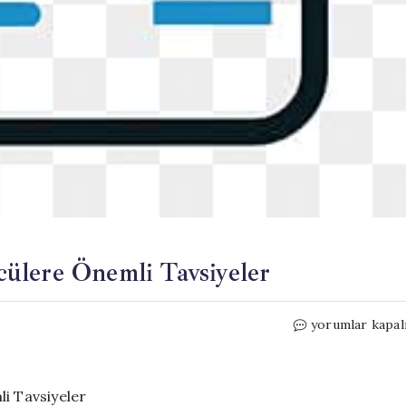
ülere Önemli Tavsiyeler
Bayram
yorumlar kapal
Yolculuğu
Öncesi
Sürücülere
Önemli