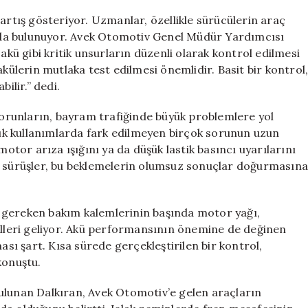
Tavsiyeler
artış gösteriyor. Uzmanlar, özellikle sürücülerin araç
için
da bulunuyor. Avek Otomotiv Genel Müdür Yardımcısı
akü gibi kritik unsurların düzenli olarak kontrol edilmesi
akülerin mutlaka test edilmesi önemlidir. Basit bir kontrol
ilir.” dedi.
runların, bayram trafiğinde büyük problemlere yol
nlük kullanımlarda fark edilmeyen birçok sorunun uzun
motor arıza ışığını ya da düşük lastik basıncı uyarılarını
n sürüşler, bu beklemelerin olumsuz sonuçlar doğurmasına
 gereken bakım kalemlerinin başında motor yağı,
rolleri geliyor. Akü performansının önemine de değinen
ası şart. Kısa sürede gerçekleştirilen bir kontrol,
konuştu.
ulunan Dalkıran, Avek Otomotiv’e gelen araçların