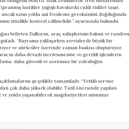
ında olduğunu belirtti. Islak zeminlerde fren mesafesinin
pranmış lastikler yağışlı havalarda ciddi riskler taşır.
z; ancak uzun yolda ani frenleme gereksinimi doğduğunda
rumu titizlikle kontrol edilmelidir.” uyarısında bulundu.
ğını belirten Dalkıran, araç sahiplerinin bakım ve randev
guladı. “Bayrama yaklaşırken servislerde büyük bir
rıyor ve sürücüler üzerinde zaman baskısı oluşturuyor.
racın daha detaylı incelenmesine ve gerekli işlemlerin
ama, daha güvenli ve sorunsuz bir yolculuğun
çıklamalarını şu şekilde tamamladı: “Yetkili servise
n çok daha yüksek olabilir. Tatil öncesinde yapılan
e ve yolda yaşanabilecek mağduriyetleri minimize