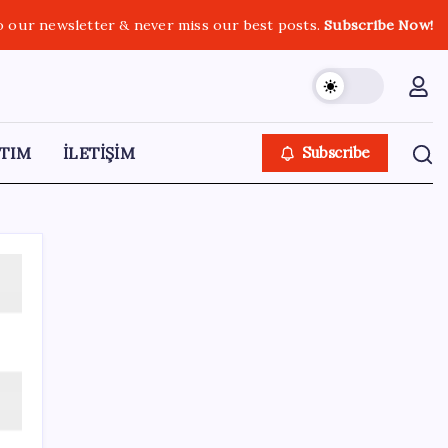
o our newsletter & never miss our best posts.
Subscribe Now!
TIM
İLETİŞİM
Subscribe
SON YAZILAR
Son dakika… ‘Çerçeve yasa’ TBMM
Başkanlığı’na sunuldu: 360’a yakın