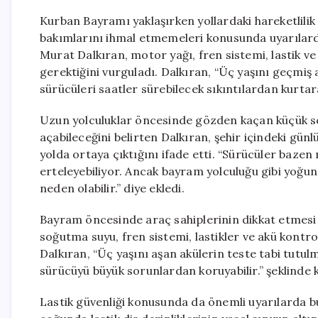
Kurban Bayramı yaklaşırken yollardaki hareketlilik 
bakımlarını ihmal etmemeleri konusunda uyarılar
Murat Dalkıran, motor yağı, fren sistemi, lastik ve 
gerektiğini vurguladı. Dalkıran, “Üç yaşını geçmiş 
sürücüleri saatler sürebilecek sıkıntılardan kurtarab
Uzun yolculuklar öncesinde gözden kaçan küçük so
açabileceğini belirten Dalkıran, şehir içindeki gü
yolda ortaya çıktığını ifade etti. “Sürücüler bazen 
erteleyebiliyor. Ancak bayram yolculuğu gibi yoğu
neden olabilir.” diye ekledi.
Bayram öncesinde araç sahiplerinin dikkat etmesi
soğutma suyu, fren sistemi, lastikler ve akü kont
Dalkıran, “Üç yaşını aşan akülerin teste tabi tutulm
sürücüyü büyük sorunlardan koruyabilir.” şeklinde 
Lastik güvenliği konusunda da önemli uyarılarda b