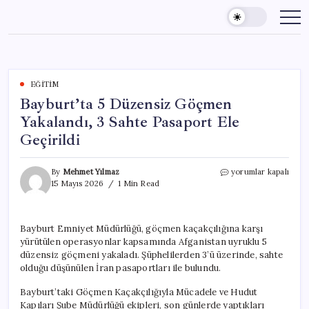
Skip
to
content
EĞITIM
Bayburt’ta 5 Düzensiz Göçmen
Yakalandı, 3 Sahte Pasaport Ele
Geçirildi
Bayburt’ta
By
Mehmet Yılmaz
yorumlar kapalı
5
15 Mayıs 2026
1 Min Read
Düzensiz
Göçmen
Yakalandı,
Bayburt Emniyet Müdürlüğü, göçmen kaçakçılığına karşı
3
yürütülen operasyonlar kapsamında Afganistan uyruklu 5
Sahte
Pasaport
düzensiz göçmeni yakaladı. Şüphelilerden 3’ü üzerinde, sahte
Ele
olduğu düşünülen İran pasaportları ile bulundu.
Geçirildi
için
Bayburt’taki Göçmen Kaçakçılığıyla Mücadele ve Hudut
Kapıları Şube Müdürlüğü ekipleri, son günlerde yaptıkları