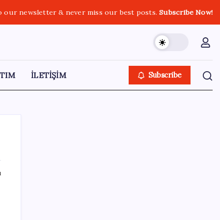
o our newsletter & never miss our best posts.
Subscribe Now!
TIM
İLETİŞİM
Subscribe
ı
SON YAZILAR
Zihin Okuyan Yapay Zeka Firması: Beynini
Okutana 50 Dolar