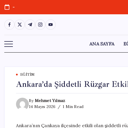
Skip
-
to
content
https://www.facebook.com/
https://twitter.com/
https://t.me/
https://www.instagram.com/
https://youtube.com/
ANA SAYFA
E
EĞITIM
Ankara’da Şiddetli Rüzgar Etki
By
Mehmet Yılmaz
14 Mayıs 2026
1 Min Read
Ankara’nın Çankaya ilçesinde etkili olan şiddetli rü