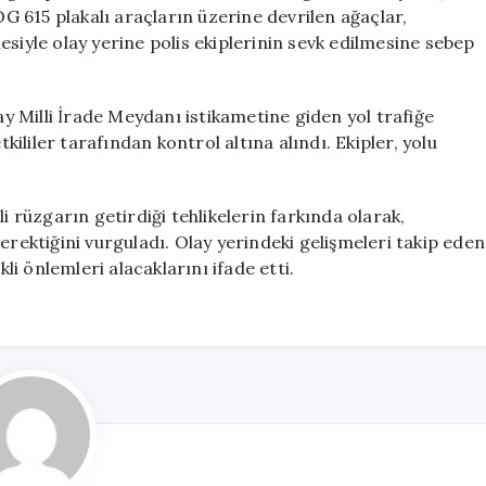
İki
 615 plakalı araçların üzerine devrilen ağaçlar,
Araç
siyle olay yerine polis ekiplerinin sevk edilmesine sebep
Hasar
Gördü
için
 Milli İrade Meydanı istikametine giden yol trafiğe
liler tarafından kontrol altına alındı. Ekipler, yolu
i rüzgarın getirdiği tehlikelerin farkında olarak,
erektiğini vurguladı. Olay yerindeki gelişmeleri takip eden
i önlemleri alacaklarını ifade etti.