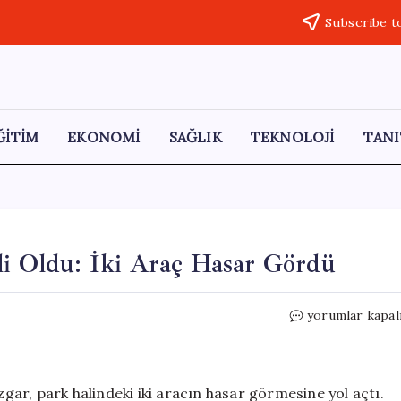
Subscribe t
ĞİTİM
EKONOMİ
SAĞLIK
TEKNOLOJİ
TANI
li Oldu: İki Araç Hasar Gördü
Ankara’da
yorumlar kapal
Şiddetli
Rüzgar
Etkili
Oldu:
zgar, park halindeki iki aracın hasar görmesine yol açtı.