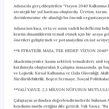
Adana’da gerçekleştirilen “Vizyon 2040 Kalkınma Pr
stratejik bir yol haritası oluşturdu. Üretim, tarım, 
derinlemesine ele alındığı bu önemli organizasyond
Adana’nın kısa, orta ve uzun vadeli hedeflerini bel
kentin dinamiklerini temsil etmek için bir araya g
önerileri geliştirmek ve potansiyelini en üst seviy
**8 STRATEJİK MASA, TEK HEDEF: VİZYON 2040*
Akademisyenler, kamu sektörü temsilcileri, sivil to
katılımıyla oluşturulan 8 çalışma masasında, şu ba
ve Lojistik; Kırsal Kalkınma ve Gıda Güvenliği; Akıl
Sürdürülebilirlik; Beşeri Sermaye, Sosyal Politikal
**VALİ YAVUZ: 2,3 MİLYON NÜFUSUN MUTLULU
Çalıştayın ardından değerlendirmelerde bulunan Ad
kendisini mutlu ettiğini dile getirdi. Vali Yavuz, “