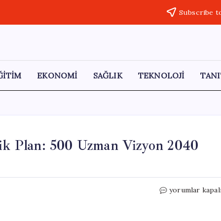
Subscribe t
ĞİTİM
EKONOMİ
SAĞLIK
TEKNOLOJİ
TANI
jik Plan: 500 Uzman Vizyon 2040
Adana’nın
yorumlar kapal
Geleceği
İçin
Stratejik