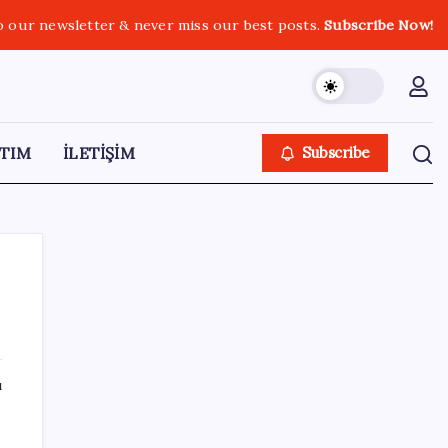
o our newsletter & never miss our best posts.
Subscribe Now!
TIM
İLETİŞİM
Subscribe
SON YAZILAR
ı
Son dakika… ‘Çerçeve yasa’ TBMM
Başkanlığı’na sunuldu: 360’a yakın