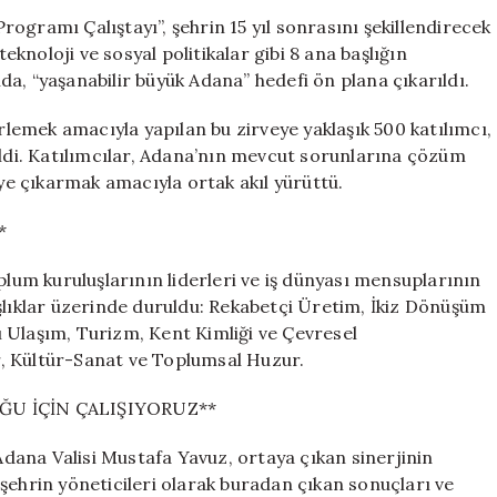
Plan:
ogramı Çalıştayı”, şehrin 15 yıl sonrasını şekillendirecek
500
teknoloji ve sosyal politikalar gibi 8 ana başlığın
Uzman
a, “yaşanabilir büyük Adana” hedefi ön plana çıkarıldı.
Vizyon
2040
irlemek amacıyla yapılan bu zirveye yaklaşık 500 katılımcı,
İçin
eldi. Katılımcılar, Adana’nın mevcut sorunlarına çözüm
Bir
eye çıkarmak amacıyla ortak akıl yürüttü.
Araya
Geldi
*
için
plum kuruluşlarının liderleri ve iş dünyası mensuplarının
şlıklar üzerinde duruldu: Rekabetçi Üretim, İkiz Dönüşüm
lı Ulaşım, Turizm, Kent Kimliği ve Çevresel
ar, Kültür-Sanat ve Toplumsal Huzur.
ĞU İÇİN ÇALIŞIYORUZ**
ana Valisi Mustafa Yavuz, ortaya çıkan sinerjinin
Bu şehrin yöneticileri olarak buradan çıkan sonuçları ve