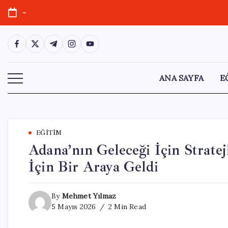
Skip
-
to
content
https://www.facebook.com/
https://twitter.com/
https://t.me/
https://www.instagram.com/
https://youtube.com/
ANA SAYFA
E
EĞITIM
Adana’nın Geleceği İçin Strate
İçin Bir Araya Geldi
By
Mehmet Yılmaz
5 Mayıs 2026
2 Min Read