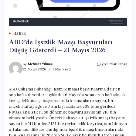
HABER
ABD’de İşsizlik Maaşı Başvuruları
Düşüş Gösterdi – 21 Mayıs 2026
ABD’de
By
Mehmet Yılmaz
yorumlar kapalı
İşsizlik
22 Mayıs 2026
1 Min Read
Maaşı
Başvuruları
Düşüş
ABD Çalışma Bakanlığı, işsizlik maaşı başvurularına dair en
Gösterdi
son haftalık verileri açıkladı. 16 Mayıs’la sona eren haftada, ilk
–
21
kez işsizlik maaşı başvurusunda bulunanların sayısı, bir
Mayıs
önceki haftaya göre 3 bin kişi azalarak 209 bine geriledi.
2026
Piyasa analistleri, bu dönemde başvuru sayısının 210 bin
için
olmasını bekliyordu. Önceki haftaya ait işsizlik maaşı başvuru
sayısı ise 211 binden 212 bine revize edildi. Ayrıca, son bir ayın
ortalaması dikkate alındığında, işsizlik maaşı başvurularında
1500 kişi azalma ile 202 bin 500 olarak belirlendi. Öte yandan,