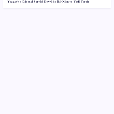
Yozgat’ta Öğrenci Servisi Devrildi: İki Ölüm ve Yedi Yaralı
SON YAZILAR
Gökhan Günaydın: ‘Ferman padişahınsa meydanlar
bizimdir’
Etteki protein marulda üretildi!
Son dakika… ‘Çerçeve yasa’ TBMM Başkanlığı’na
sunuldu: 360’a yakın milletvekili imzaladı
Google Assistant Android Telefonlardan Kaldırılıyor
BYD Türkiye’de satışlarda sert düşüş: Temmuzda 17