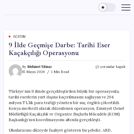
Skip
to
content
EĞITIM
9 İlde Geçmişe Darbe: Tarihi Eser
Kaçakçılığı Operasyonu
9
By
Mehmet Yılmaz
yorumlar kapalı
İlde
15 Mayıs 2026
1 Min Read
Geçmişe
Darbe:
Tarihi
Türkiye’nin 9 ilinde gerçekleştirilen büyük bir operasyonla,
Eser
tarihi eserlerin yurt dışına kaçırılmasını sağlayan ve 204
Kaçakçılığı
Operasyonu
milyon TL’lik para trafiği yöneten bir suç örgütü çökertildi.
için
Konya merkezli olarak düzenlenen operasyon, Emniyet Genel
Müdürlüğü Kaçakçılık ve Organize Suçlarla Mücadele (KOM)
Başkanlığı’nın koordinasyonu altında gerçekleşti.
Uluslararası düzeyde faaliyet gösteren bu şebeke, ABD,