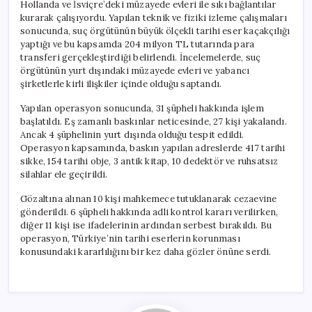
Hollanda ve İsviçre’deki müzayede evleri ile sıkı bağlantılar
kurarak çalışıyordu. Yapılan teknik ve fiziki izleme çalışmaları
sonucunda, suç örgütünün büyük ölçekli tarihi eser kaçakçılığı
yaptığı ve bu kapsamda 204 milyon TL tutarında para
transferi gerçekleştirdiği belirlendi. İncelemelerde, suç
örgütünün yurt dışındaki müzayede evleri ve yabancı
şirketlerle kirli ilişkiler içinde olduğu saptandı.
Yapılan operasyon sonucunda, 31 şüpheli hakkında işlem
başlatıldı. Eş zamanlı baskınlar neticesinde, 27 kişi yakalandı.
Ancak 4 şüphelinin yurt dışında olduğu tespit edildi.
Operasyon kapsamında, baskın yapılan adreslerde 417 tarihi
sikke, 154 tarihi obje, 3 antik kitap, 10 dedektör ve ruhsatsız
silahlar ele geçirildi.
Gözaltına alınan 10 kişi mahkemece tutuklanarak cezaevine
gönderildi. 6 şüpheli hakkında adli kontrol kararı verilirken,
diğer 11 kişi ise ifadelerinin ardından serbest bırakıldı. Bu
operasyon, Türkiye’nin tarihi eserlerin korunması
konusundaki kararlılığını bir kez daha gözler önüne serdi.