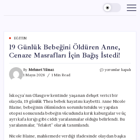
Skip
to
content
EĞITIM
19 Günlük Bebeğini Öldüren Anne,
Cenaze Masrafları İçin Bağış İstedi!
19
By
Mehmet Yılmaz
yorumlar kapalı
Günlük
1 Mayıs 2026
1 Min Read
Bebeğini
Öldüren
Anne,
İskoçya’nın Glasgow kentinde yaşanan dehşet verici bir
Cenaze
olayda, 19 günlük Thea bebek hayatını kaybetti. Anne Nicole
Masrafları
İçin
Blaine, bebeğinin ölümünden sorumlu tutuldu ve yapılan
Bağış
otopsi sonucunda bebeğin vücudunda kırık kaburgalar ve üç
İstedi!
ayrı kafa kırığı gibi ciddi yaralanmalar olduğu belirlendi. Bu
için
yaralanmalar, “felaket” olarak tanımlandı.
Nicole Blaine, mahkemede verdiği ifadesinde olaydan başka