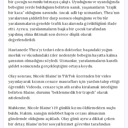
bir çocuğu sorumlu tutmaya çalıştı. Uyuduğunu ve uyandığında
bebeğini yerde bulduğunu belirten sanık, yaşananların “trajik
bir kaza” olduğunu savundu. Ancak adli tıp uzmanları, Thea’nın
yaralarının şiddetli bir darp sonucu oluştuğunu ve bu tür
yaralanmaların genelde trafik kazalarında görüldüğünü ifade
etti. Ayrıca, yaralanmaların başka bir çocuk tarafından
yapılmış olma ihtimali son derece düşük olarak
değerlendirildi.
Hastanede Thea’yı tedavi eden doktorlar, başındaki yoğun
morluk ve vücudundaki izler nedeniyle bebeğin hayatta kalma
şansının olmadığını söyledi. Uzmanlar, yaralanmaların kasıtlı
şiddet sonucunda gerçekleştiğini ortaya koydu.
Olay sonrası, Nicole Blaine’in TikTok üzerinden bir video
yayınlayarak kızının cenaze masrafları için yardım talep ettiği
öğrenildi. Videoda, cenaze için atlı araba kiralamak istediğini
belirten Blaine, durumu “beklenmedik bir trajedi” olarak
nitelendirdi.
Mahkeme, Nicole Blaine’i 19 günlük kızını öldürmekten suçlu
buldu. Hakim, sanığın müebbet hapis cezası almasının
gündemde olduğunu açıkladı. Olay günü ayrıca dikkat çeken
bir detay, Blaine’in bir sosyal hizmet görevlisi tarafından